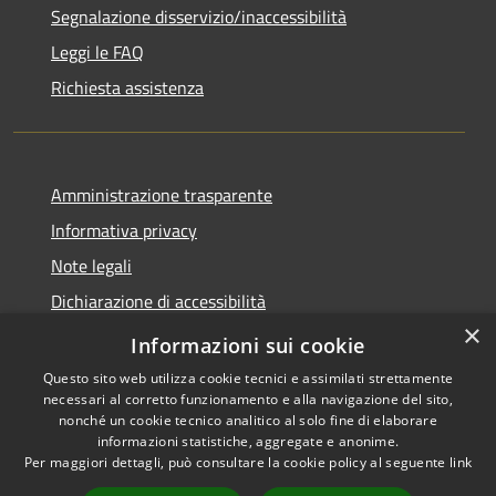
Segnalazione disservizio/inaccessibilità
Leggi le FAQ
Richiesta assistenza
Amministrazione trasparente
Informativa privacy
Note legali
Dichiarazione di accessibilità
×
Dichiarazione di accessibilità APP Municipium
Informazioni sui cookie
Questo sito web utilizza cookie tecnici e assimilati strettamente
necessari al corretto funzionamento e alla navigazione del sito,
nonché un cookie tecnico analitico al solo fine di elaborare
informazioni statistiche, aggregate e anonime.
RSS
Copyright © 2026 • Comune di
Per maggiori dettagli, può consultare la cookie policy al seguente
link
Accessibilità
Besana in Brianza • Powered