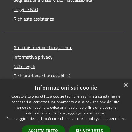
Leggi le FAQ
Richiesta assistenza
Amministrazione trasparente
Informativa privacy
Note legali
Dichiarazione di accessibilità
×
Dichiarazione di accessibilità APP Municipium
Informazioni sui cookie
Questo sito web utilizza cookie tecnici e assimilati strettamente
necessari al corretto funzionamento e alla navigazione del sito,
nonché un cookie tecnico analitico al solo fine di elaborare
informazioni statistiche, aggregate e anonime.
RSS
Copyright © 2026 • Comune di
Per maggiori dettagli, può consultare la cookie policy al seguente
link
Accessibilità
Besana in Brianza • Powered
Privacy
Municipium
Accesso
by
•
RIFIUTA TUTTO
ACCETTA TUTTO