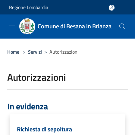
Salta al contenuto principale
Regione Lombardia
Comune di Besana in Brianza
Home
>
Servizi
>
Autorizzazioni
Autorizzazioni
In evidenza
Richiesta di sepoltura