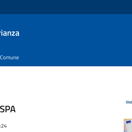
rianza
il Comune
Ved
 SPA
:24