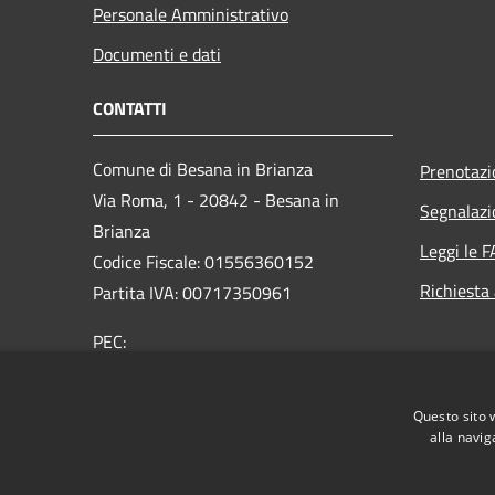
Personale Amministrativo
Documenti e dati
CONTATTI
Comune di Besana in Brianza
Prenotaz
Via Roma, 1 - 20842 - Besana in
Segnalazio
Brianza
Leggi le 
Codice Fiscale: 01556360152
Richiesta
Partita IVA: 00717350961
PEC:
protocollo@pec.comune.besanainbrianza.mb.it
Centralino Unico: 0362 922 011
Questo sito 
alla navig