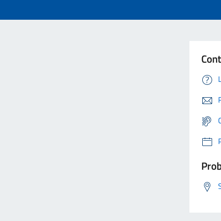
Cont
Prob