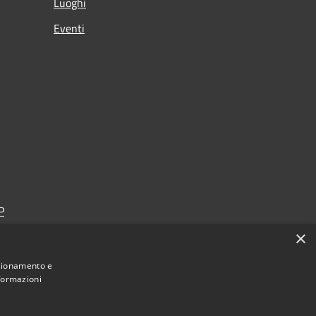
Luoghi
Eventi
P
×
nzionamento e
nformazioni