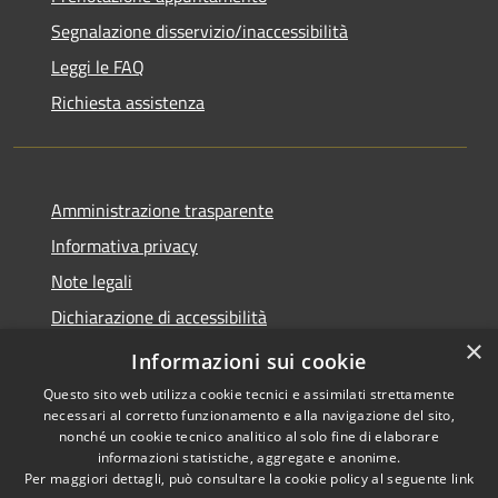
Segnalazione disservizio/inaccessibilità
Leggi le FAQ
Richiesta assistenza
Amministrazione trasparente
Informativa privacy
Note legali
Dichiarazione di accessibilità
×
Dichiarazione di accessibilità APP Municipium
Informazioni sui cookie
Questo sito web utilizza cookie tecnici e assimilati strettamente
necessari al corretto funzionamento e alla navigazione del sito,
nonché un cookie tecnico analitico al solo fine di elaborare
informazioni statistiche, aggregate e anonime.
RSS
Copyright © 2026 • Comune di
Per maggiori dettagli, può consultare la cookie policy al seguente
link
Accessibilità
Besana in Brianza • Powered