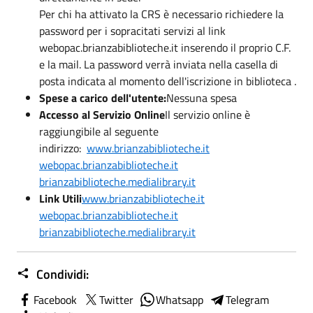
Per chi ha attivato la CRS è necessario richiedere la
password per i sopracitati servizi al link
webopac.brianzabiblioteche.it inserendo il proprio C.F.
e la mail. La password verrà inviata nella casella di
posta indicata al momento dell'iscrizione in biblioteca .
Spese a carico dell'utente:
Nessuna spesa
Accesso al Servizio Online
Il servizio online è
raggiungibile al seguente
indirizzo:
www.brianzabiblioteche.it
webopac.brianzabiblioteche.it
brianzabiblioteche.medialibrary.it
Link Utili
www.brianzabiblioteche.it
webopac.brianzabiblioteche.it
brianzabiblioteche.medialibrary.it
Condividi:
Facebook
Twitter
Whatsapp
Telegram