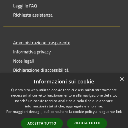
Leggi le FAQ
Richiesta assistenza
Amministrazione trasparente
Informativa privacy
Note legali
Dichiarazione di accessibilità
×
Dichiarazione di accessibilità APP Municipium
Informazioni sui cookie
Questo sito web utilizza cookie tecnici e assimilati strettamente
necessari al corretto funzionamento e alla navigazione del sito,
nonché un cookie tecnico analitico al solo fine di elaborare
informazioni statistiche, aggregate e anonime.
RSS
Copyright © 2026 • Comune di
Per maggiori dettagli, può consultare la cookie policy al seguente
link
Accessibilità
Besana in Brianza • Powered
Privacy
Municipium
Accesso
by
•
RIFIUTA TUTTO
ACCETTA TUTTO