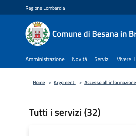
Salta al contenuto principale
Regione Lombardia
Comune di Besana in B
Amministrazione
Novità
Servizi
Vivere 
Home
>
Argomenti
>
Accesso all'informazione
Tutti i servizi (32)