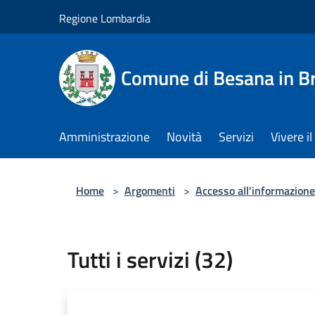
Salta al contenuto principale
Regione Lombardia
Comune di Besana in B
Amministrazione
Novità
Servizi
Vivere 
Home
>
Argomenti
>
Accesso all'informazione
Tutti i servizi (32)