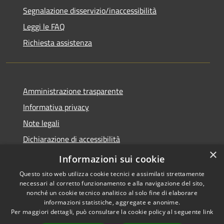
Segnalazione disservizio/inaccessibilità
Leggi le FAQ
Richiesta assistenza
Amministrazione trasparente
Informativa privacy
Note legali
Dichiarazione di accessibilità
×
Dichiarazione di accessibilità APP Municipium
Informazioni sui cookie
Questo sito web utilizza cookie tecnici e assimilati strettamente
necessari al corretto funzionamento e alla navigazione del sito,
nonché un cookie tecnico analitico al solo fine di elaborare
informazioni statistiche, aggregate e anonime.
RSS
Copyright © 2026 • Comune di
Per maggiori dettagli, può consultare la cookie policy al seguente
link
Accessibilità
Besana in Brianza • Powered