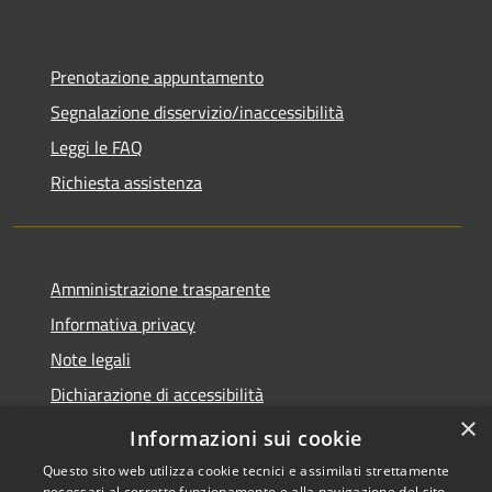
Prenotazione appuntamento
Segnalazione disservizio/inaccessibilità
Leggi le FAQ
Richiesta assistenza
Amministrazione trasparente
Informativa privacy
Note legali
Dichiarazione di accessibilità
×
Dichiarazione di accessibilità APP Municipium
Informazioni sui cookie
Questo sito web utilizza cookie tecnici e assimilati strettamente
necessari al corretto funzionamento e alla navigazione del sito,