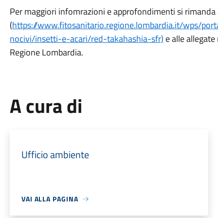
Per maggiori infomrazioni e approfondimenti si rimanda al
(
https://www.fitosanitario.regione.lombardia.it/wps/port
nocivi/insetti-e-acari/red-takahashia-sfr)
e alle allegat
Regione Lombardia.
A cura di
Ufficio ambiente
VAI ALLA PAGINA