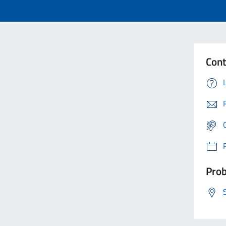
Cont
Prob