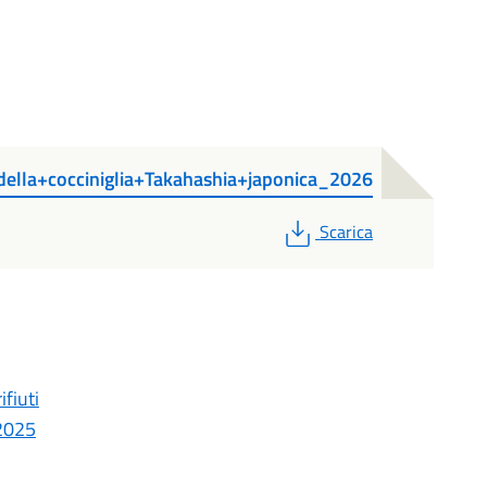
della+cocciniglia+Takahashia+japonica_2026
PDF
Scarica
ifiuti
/2025