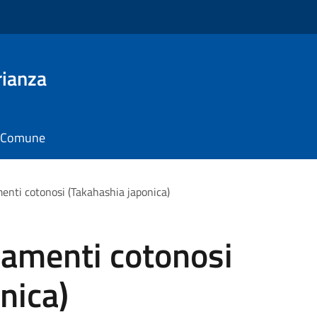
rianza
il Comune
amenti cotonosi (Takahashia japonica)
ilamenti cotonosi
nica)