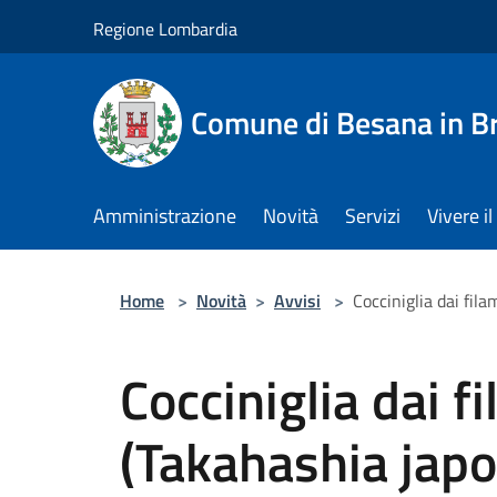
Salta al contenuto principale
Regione Lombardia
Comune di Besana in B
Amministrazione
Novità
Servizi
Vivere 
Home
>
Novità
>
Avvisi
>
Cocciniglia dai fil
Cocciniglia dai f
(Takahashia japo