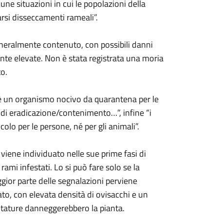
lcune situazioni in cui le popolazioni della
rsi disseccamenti rameali”.
eneralmente contenuto, con possibili danni
ente elevate. Non è stata registrata una moria
to.
 è un organismo nocivo da quarantena per le
i di eradicazione/contenimento…”, infine “i
olo per le persone, né per gli animali”.
 viene individuato nelle sue prime fasi di
rami infestati. Lo si può fare solo se la
aggior parte delle segnalazioni perviene
to, con elevata densità di ovisacchi e un
otature danneggerebbero la pianta.