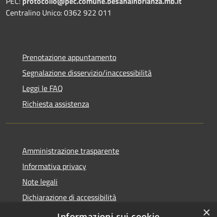
PEC:
protocollo@pec.comune.besanainbrianza.mb.it
Centralino Unico: 0362 922 011
Prenotazione appuntamento
Segnalazione disservizio/inaccessibilità
Leggi le FAQ
Richiesta assistenza
Amministrazione trasparente
Informativa privacy
Note legali
Dichiarazione di accessibilità
×
Dichiarazione di accessibilità APP Municipium
Informazioni sui cookie