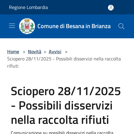
Salta al contenuto principale
Regione Lombardia
Comune di Besana in Brianza
Home
>
Novità
>
Avvisi
>
Sciopero 28/11/2025 - Possibili disservizi nella raccolta
rifiuti
Sciopero 28/11/2025
- Possibili disservizi
nella raccolta rifiuti
Comunicazione su possibili disservizi nella raccolta