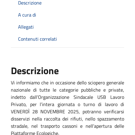
Descrizione
A cura di
Allegati
Contenuti correlati
Descrizione
Vi informiamo che in occasione dello sciopero generale
nazionale
di tutte
le categorie pubbliche e private,
indetto
dall
’Organizzazione
Sindacale
USB Lavoro
Privato
,
per
l’intera
giornata
o
turno
di lavoro
di
V
ENERDÌ
28 NOVEMBRE
2025
,
potranno
verificarsi
disservizi
nella
raccolta
dei rifiuti,
nello
spazzamento
stradale,
nel
trasporto
cassoni e nell’apertura delle
Piattaforme Ecologiche.