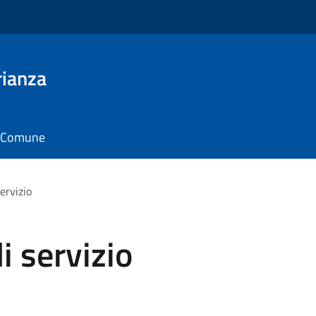
rianza
il Comune
ervizio
 servizio