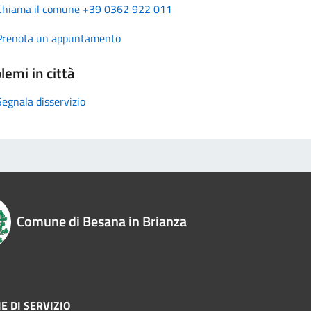
Chiama il comune +39 0362 922 011
Prenota un appuntamento
lemi in città
Segnala disservizio
Comune di Besana in Brianza
E DI SERVIZIO