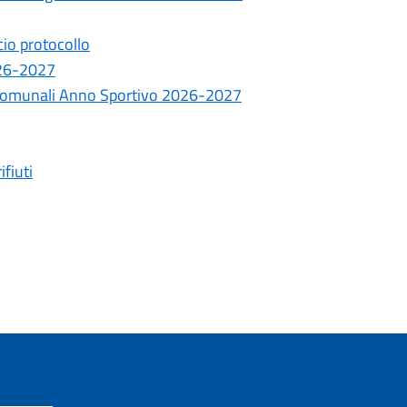
cio protocollo
026-2027
re comunali Anno Sportivo 2026-2027
ifiuti